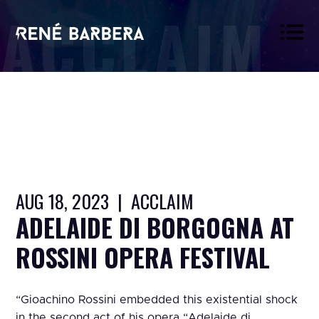
ACCLAIM
René
Barbera
AUG 18, 2023 | ACCLAIM
ADELAIDE DI BORGOGNA AT
ROSSINI OPERA FESTIVAL
“Gioachino Rossini embedded this existential shock
in the second act of his opera “Adelaide di